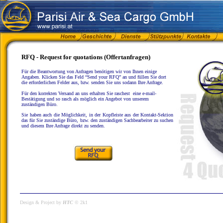
RFQ - Request for quotations
(Offertanfragen)
Für die Beantwortung von Anfragen benötigen wir von Ihnen einige
Angaben. Klicken Sie das Feld “Send your RFQ” an und füllen Sie dort
die erforderlichen Felder aus, bzw. senden Sie uns sodann Ihre Anfrage.
Für den korrekten Versand an uns erhalten Sie
raschest
eine e-mail-
Bestätigung und so rasch
als möglich ein Angebot von unserem
zuständigen Büro.
Sie haben auch die Möglichkeit, in der Kopfleiste aus der Kontakt-Sektion
das für Sie zuständige Büro, bzw. den zuständigen Sachbearbeiter zu suchen
und diesem Ihre Anfrage direkt zu senden.
Design & Project by
HTC
© 2k1